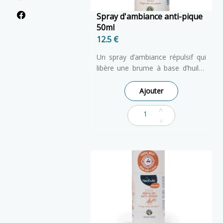
Spray d'ambiance anti-pique
50ml
12.5 €
Un spray d’ambiance répulsif qui
libère une brume à base d’huiles
essentielles, sélectionnées et
dosées spécialement pour les
Ajouter
espaces de vie de bébé et de la
femme enceinte.