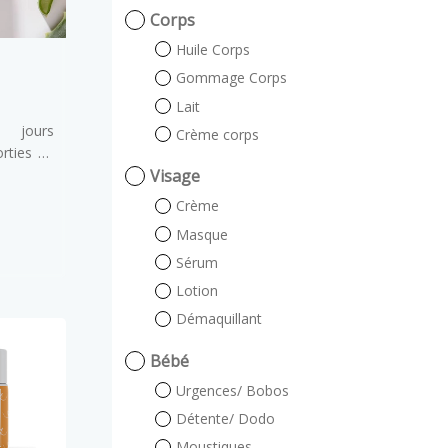
Corps
Huile Corps
Gommage Corps
Lait
x jours
Crème corps
rties en
sitions
Visage
 toute la
Crème
 formulé
Masque
ement la
Sérum
ts dès 3
VB
, notre
Lotion
iendra le
Démaquillant
os pique-
journées
Bébé
Urgences/ Bobos
Détente/ Dodo
Moustiques