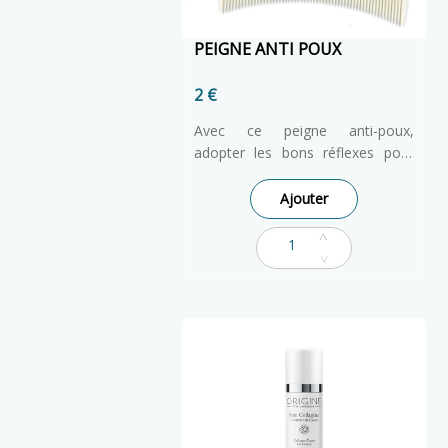
PEIGNE ANTI POUX
2 €
Avec ce peigne anti-poux,
adopter les bons réflexes pour
prévenir l'apparition de ces petits
nuisibles. Pointes des dents
Ajouter
aplaties, un peu en biseau pour
un mouvement « à raclette » très
efficace, Débarrasse les cheveux
des lentes, Ergonomique avec sa
forme arrondie épousant la tête
et permettant une meilleure prise
en main Hygiénique, la matière
permet la stérilisation. Possibilité
de désinfecter (faire bouillir le
peigne) sans l’altérer.