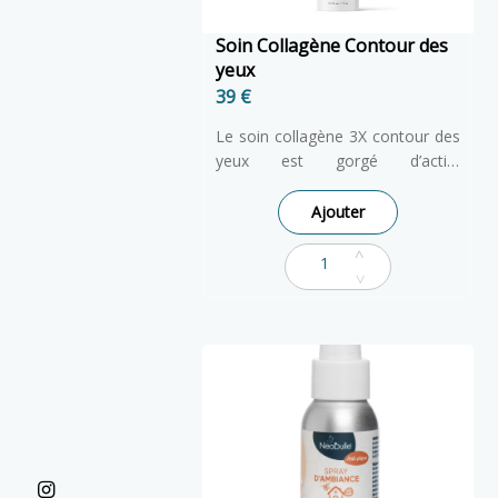
Soin Collagène Contour des
yeux
39 €
Le soin collagène 3X contour des
yeux est gorgé d’actifs
spécifiques présents en
concentration élevée, Le contour
Ajouter
de l’œil est repulpé, lissé et
hydraté pour un effet immédiat.
Sa texture spécialement formulée
délivre un étalement contrôlé
pour un confort d’application.