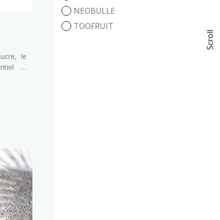
NEOBULLE
TOOFRUIT
Scroll
ucre, le
ntiel –
ion est
pté aux
est le
crème de
confort