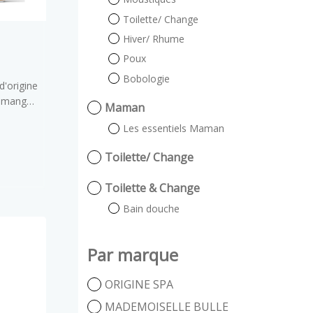
Toilette/ Change
Hiver/ Rhume
Poux
Bobologie
origine
a mangue
Maman
ce beurre
Les essentiels Maman
e corps,
cheveux.
Toilette/ Change
Toilette & Change
Bain douche
Par marque
ORIGINE SPA
MADEMOISELLE BULLE