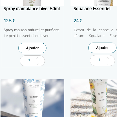
Spray d'ambiance hiver 50ml
Squalane Essentiel
12.5 €
24 €
Spray maison naturel et purifiant.
Extrait de la canne à s
Le pchitt essentiel en hiver
sérum Squalane Esse
Dès les premiers froids, un spray
Booster d’hydratat
d'ambiance pour un air purifié.
particulièrement ada
Ajouter
Ajouter
Spécialement formulé pour les
peaux sèches. Il 
espaces de vie du bébé et de la
complément idéal de la 
femme enceinte. A partir du
soin et procure un 
3ème mois. Flacon spray 50ml.
immédiat.
100% naturel.