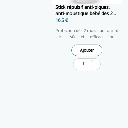
Stick répulsif anti-piques,
anti-moustique bébé dès 2
mois
16.5 €
Protection dès 2 mois : un format
stick, sûr et efficace pour
protéger les plus petits dès le
* Efficacité sur moustique
début de l'été.
commun et tigre pendant plus de
Ajouter
5 heures.
* Facile à appliquer sans s’en
mettre sur les doigts.
* Sans insecticides neurotoxique.