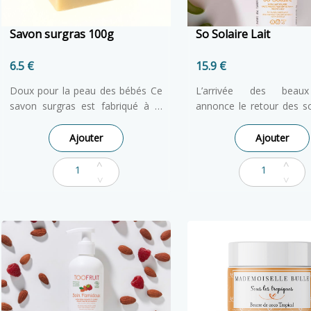
Savon surgras 100g
So Solaire Lait
6.5 €
15.9 €
Doux pour la peau des bébés Ce
L’arrivée des beau
savon surgras est fabriqué à la
annonce le retour des so
main par une méthode
plein air et des expo
traditionnelle et artisanale de
prolongées au soleil pour
Ajouter
Ajouter
saponification à froid. Ce procédé
famille. Spécialement
écologique offre un savon doux,
pour
protéger efficac
enrichi à l'huile de Caméline Bio
peau fragile des enfan
et riche en glycérine végétale
ans contre les UVA et U
naturelle. D'une grande douceur,
lait solaire So Solaire dev
il garantit le respect de la peau
partenaire privilégié de v
sans la dessécher.
niques, promenades et 
plage !