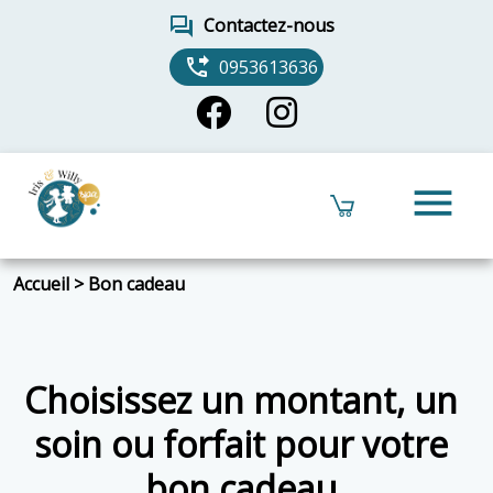
forum
Contactez-nous
phone_forwarded
0953613636
menu
Accueil
>
Bon cadeau
Choisissez un montant, un
soin ou forfait pour votre
bon cadeau