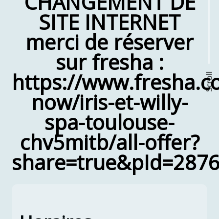
CHANGEMENT DE
SITE INTERNET
merci de réserver
sur fresha :
https://www.fresha.
Scroll
now/iris-et-willy-
spa-toulouse-
chv5mitb/all-offer?
share=true&pId=287