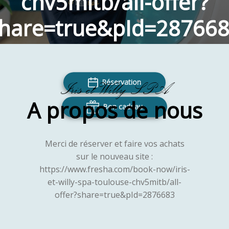
chv5mitb/all-offer?
hare=true&pId=28766
Réservation
Iris et Willy SPA
A propos de nous
Bon cadeau
Merci de réserver et faire vos achats
sur le nouveau site :
https://www.fresha.com/book-now/iris-
et-willy-spa-toulouse-chv5mitb/all-
offer?share=true&pId=2876683