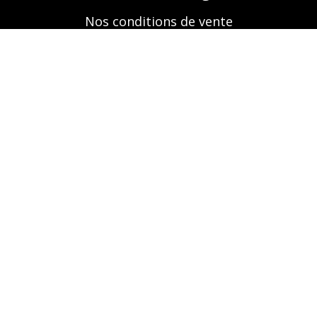
Nos conditions de vente
Mentions légales
Retrouvez-nous aussi sur
A propos
Nos prestations
Boutique