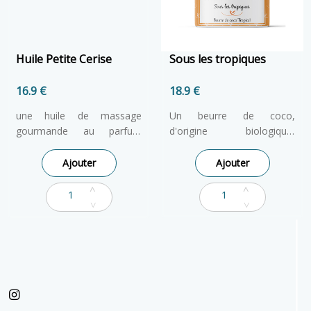
Huile Petite Cerise
Sous les tropiques
16.9 €
18.9 €
une huile de massage
Un beurre de coco,
gourmande au parfum
d'origine biologique,
cerise du verger. Cette huile
parfumé à la mangue
pour le corps ultra
tropicale. touche à tout, ce
Ajouter
Ajouter
nourrissante et hydratante
beurre saura hydrater tout
votre corps, jusqu'à la
pointe de vos cheveux.