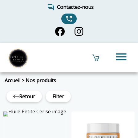
forum
Contactez-nous
phone_forwarded
menu
Accueil
>
Nos produits
Retour
Filter