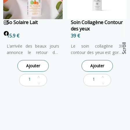
hydratation sensorielle et
bienfaisante à votre peau.
So Solaire Lait
Soin Collagène Contour
des yeux
15.9 €
39 €
Scroll
L’arrivée des beaux jours
Le soin collagène 3X
annonce le retour des
contour des yeux est gorgé
sorties en plein air et des
d’actifs spécifiques présents
expositions prolongées au
en concentration élevée, Le
Ajouter
Ajouter
soleil pour toute la famille.
contour de l’œil est repulpé,
Spécialement formulé
lissé et hydraté pour un
pour
protéger efficacement
effet immédiat. Sa texture
la peau fragile des enfants
spécialement formulée
dès 3 ans contre les UVA et
délivre un étalement
UVB
, notre lait solaire So
contrôlé pour un confort
Solaire deviendra le
d’application.
partenaire privilégié de vos
pique-niques, promenades
et journées plage !