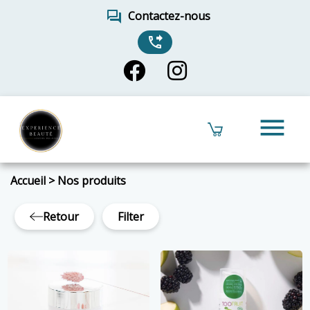
forum
Contactez-nous
phone_forwarded
menu
Accueil
>
Nos produits
Retour
Filter