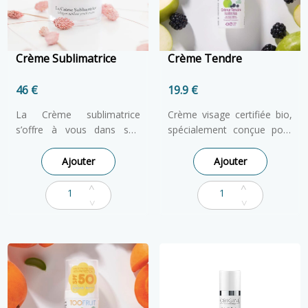
Crème Sublimatrice
Crème Tendre
46 €
19.9 €
La Crème sublimatrice
Crème visage certifiée bio,
s’offre à vous dans son
spécialement conçue pour
édition “Un beau matin
les enfants. Fluide et légère,
d’été”. Ses notes de freesia,
elle hydrate et protège la
Ajouter
Ajouter
bergamote et fleurs
peau du visage. À l'eau de
blanches dévoilent une
pomme hydratante et aux
sensation florale unique.
extraits de mûres
Par sa formule à l’efficacité
antioxydants. Peau normale
prouvée, la Crème
à mixte.
sublimatrice est un
concentré d’actifs. Jour
après jour, la Crème
sublimatrice offre une