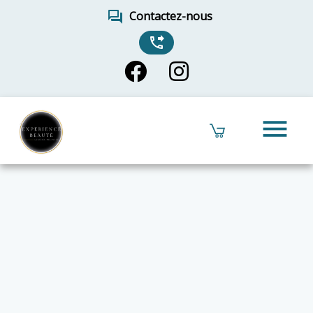
forum
Contactez-nous
phone_forwarded
menu