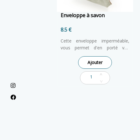
Enveloppe à savon
8.5 €
Cette enveloppe imperméable,
vous permet d'en porté vos
solide préfére par tous avec
vous. Ce format permet
Ajouter
d'envelopper toutes les formes
de savons. Elle est composée de
bambou connu pour ces proprité
aborbantes et de coton bio.