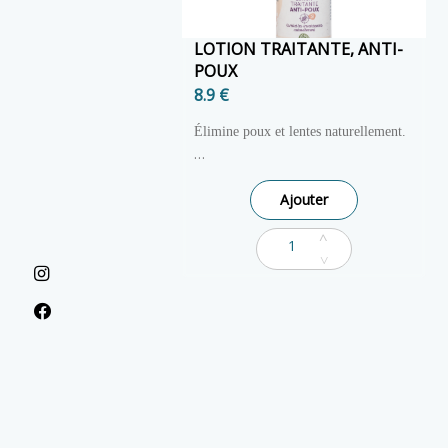
LOTION TRAITANTE, ANTI-
POUX
8.9 €
Élimine poux et lentes naturellement.
Dur pour les poux, doux pour les
Ajouter
cheveux
Cette lotion naturelle sans huiles
essentielles élimine les poux et les
lentes. Efficace en une seule
application.