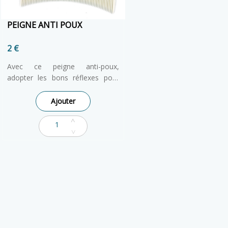
PEIGNE ANTI POUX
2 €
Avec ce peigne anti-poux,
adopter les bons réflexes pour
prévenir l'apparition de ces petits
nuisibles. Pointes des dents
Ajouter
aplaties, un peu en biseau pour
un mouvement « à raclette » très
efficace, Débarrasse les cheveux
des lentes, Ergonomique avec sa
forme arrondie épousant la tête
et permettant une meilleure prise
en main Hygiénique, la matière
permet la stérilisation. Possibilité
de désinfecter (faire bouillir le
peigne) sans l’altérer.