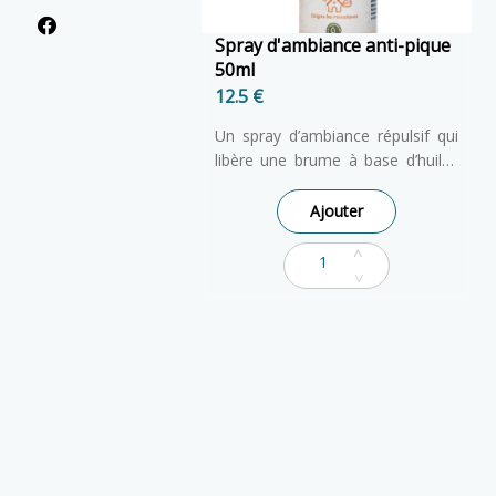
Spray d'ambiance anti-pique
50ml
12.5 €
Un spray d’ambiance répulsif qui
libère une brume à base d’huiles
essentielles, sélectionnées et
dosées spécialement pour les
Ajouter
espaces de vie de bébé et de la
femme enceinte.