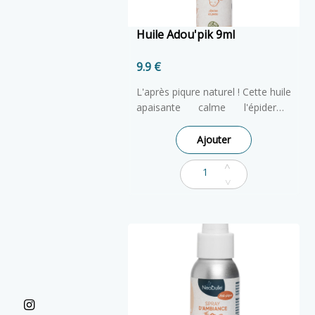
Huile Adou'pik 9ml
9.9 €
L'après piqure naturel ! Cette huile
apaisante calme l'épiderme
agressé suite aux piqûres de
moustiques, guêpes et orties et
Ajouter
diminue efficacement l'envie de
se gratter. Pratique et
fonctionnel, son format Roll-on
facilite son transport, il se glisse
facilement dans le sac et permet
une application rapide et précise.