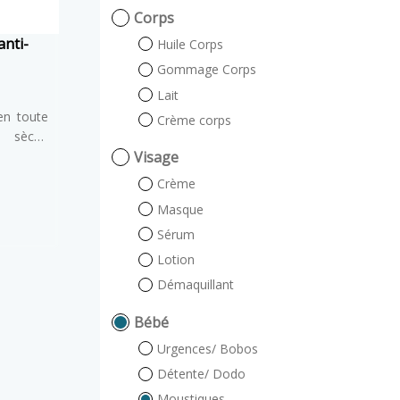
Corps
anti-
Huile Corps
Gommage Corps
Lait
en toute
Crème corps
e sèche
qûres et
Visage
 Grâce à
Crème
ourrit la
Masque
lm gras.
Sérum
sser des
ité !
Lotion
Démaquillant
Bébé
Urgences/ Bobos
Détente/ Dodo
Moustiques