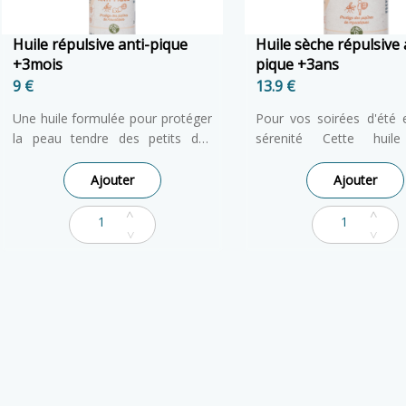
Huile répulsive anti-pique
Huile sèche répulsive 
+3mois
pique +3ans
9 €
13.9 €
Une huile formulée pour protéger
Pour vos soirées d'été 
la peau tendre des petits des
sérenité Cette huil
piqures d’insectes. Une odeur
protège la peau des pi
douce et agréable pour profiter
éloigne les moustiques.
Ajouter
Ajouter
de la belle saison en toute
sa texture légère, elle n
sérénité. Une texture douce et
peau sans laisser de fi
non grasse grâce à l’huile de
Indispensable pour pa
caméline. A partir de 3 mois pour
vacances en toute tranquil
bébé et du 3ème mois de
grossesse pour les femmes
enceintes.