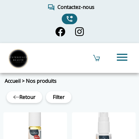
forum
Contactez-nous
phone_forwarded
menu
Accueil
>
Nos produits
Retour
Filter