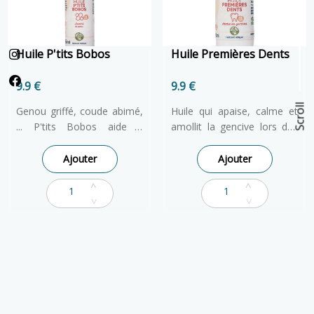
rapide et précise.
des plus grands!
Huile P'tits Bobos
Huile Premières Dents
9.9 €
9.9 €
Scroll
Genou griffé, coude abimé,
Huile qui apaise, calme et
... P'tits Bobos aide à
amollit la gencive lors des
assainir et nettoyer la peau
poussées dentaires. Huile
des petits et des grands!
calmante gingivale. Pour les
Ajouter
Ajouter
Cette huile contribue à
bébés grognons avec les
protéger, apaiser et assainir
joues rouges. Apaise,
la peau. Pratique et
calme et amollit la gencive
fonctionnel, son format
lors des poussées
Roll-on facilite son
dentaires. A partir de 3
transport, il se glisse
mois.
facilement dans le sac et
permet une application
rapide et précise.