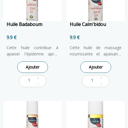
Huile Badaboum
Huile Calm'bidou
9.9 €
9.9 €
Cette huile contribue à
Cette huile de massage
apaiser l'épiderme après
nourrissante et apaisante
une chute, un choc... Cette
apporte réconfort aux
huile aux plantes
bidous tortillés ou
Ajouter
Ajouter
apaisantes et régénérantes
inquiets.Bienfaisante, cette
de la peau devient vite un
huile, par l'action du
indispensable pour les
massage doux et circulaire,
petits cascadeurs. Pratique
contribue au bien-être lors
et fonctionnel, son format
de la digestion.
Roll-on facilite son
L'application et sa douce
transport, il se glisse
odeur aideront au confort
facilement dans le sac et
digestif et à l'apaisement
permet une application
des nouveaux nés et même