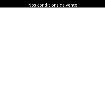
Nos conditions de vente
Mentions légales
Retrouvez-nous aussi sur
A propos
Nos prestations
Boutique
Réservation