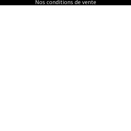
Nos conditions de vente
Mentions légales
Retrouvez-nous aussi sur
A propos
Nos prestations
Boutique
Réservation