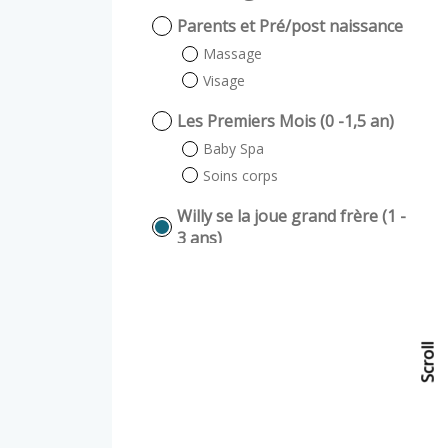
Parents et Pré/post naissance
Massage
Visage
Les Premiers Mois (0 -1,5 an)
Baby Spa
Soins corps
Willy se la joue grand frère (1 -
3 ans)
Massage Scénarisé
Comme les grands (3ans et +)
Soin Corps enfant
Scroll
Scroll
Soin Visage Enfant
Fish pédicure
Fish pédicure