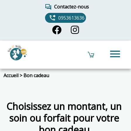
forum
Contactez-nous
phone_forwarded
0953613636
menu
Accueil
>
Bon cadeau
Choisissez un montant, un
soin ou forfait pour votre
bon cadeau