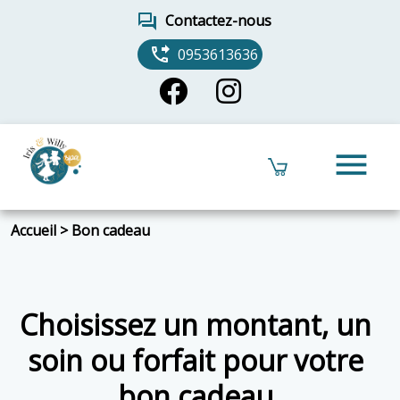
forum
Contactez-nous
phone_forwarded
0953613636
menu
Accueil
>
Bon cadeau
Choisissez un montant, un
soin ou forfait pour votre
bon cadeau